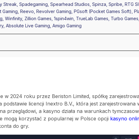
ky Streak, Spadegaming, Spearhead Studios, Spinza, Spribe, RTG Sl
oft Gaming, Reevo, Revolver Gaming, PGsoft (Pocket Games Soft), Pla
 Winfinity, Zillion Games, 1spin4win, TrueLab Games, Turbo Games,
rry, Absolute Live Gaming, Amigo Gaming
ne w 2024 roku przez Beriston Limited, spółkę zarejestrow
podstawie licencji Inextro B.V., która jest zarejestrowana
wana przeglądowi, a kasyno działa na warunkach tymczaso
e mogą korzystać z popularnej w Polsce opcji
kasyno onli
onta do gry.