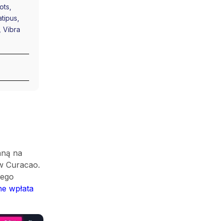
ots,
tipus,
 Vibra
aną na
 w Curacao.
wego
ne wpłata