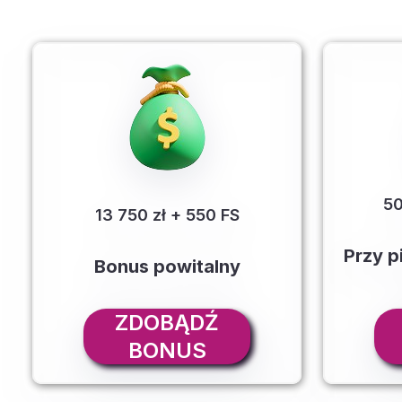
50
13 750 zł + 550 FS
Przy p
Bonus powitalny
ZDOBĄDŹ
BONUS