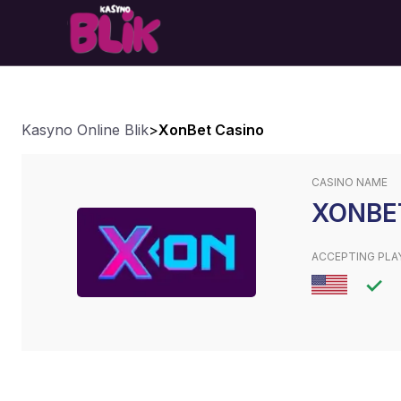
Kasyno Online Blik
>
XonBet Casino
CASINO NAME
XONBE
ACCEPTING PLA