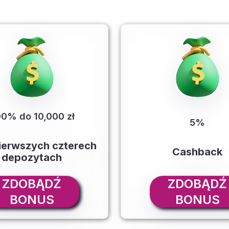
0% do 10,000 zł
5%
ierwszych czterech
Cashback
depozytach
ZDOBĄDŹ
ZDOBĄDŹ
BONUS
BONUS