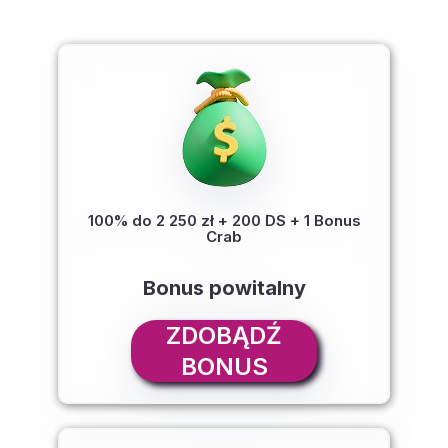
100% do 2 250 zł + 200 DS + 1 Bonus
Crab
Bonus powitalny
ZDOBĄDŹ
BONUS