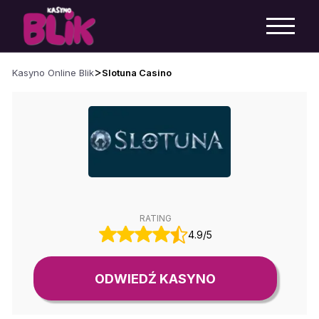
>
Kasyno Online Blik
Slotuna Casino
RATING
4.9/5
ODWIEDŹ KASYNO