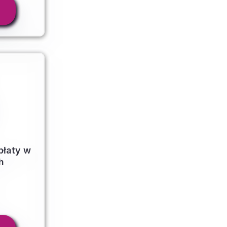
płaty w
h