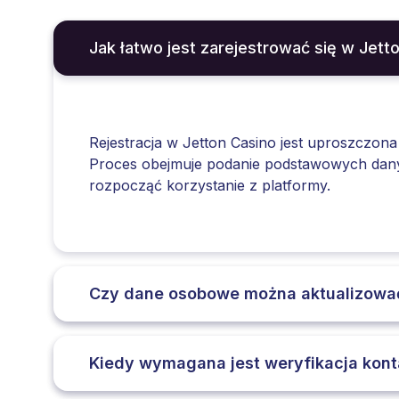
Jak łatwo jest zarejestrować się w Jett
Rejestracja w Jetton Casino jest uproszczona
Proces obejmuje podanie podstawowych dany
rozpocząć korzystanie z platformy.
Czy dane osobowe można aktualizować 
Tak, użytkownicy mogą aktualizować część dany
informacjach mogą jednak wymagać dodatkowej we
Kiedy wymagana jest weryfikacja kont