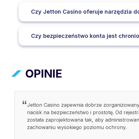
Weryfikacja konta jest zazwyczaj wymagana przed 
Proces KYC służy potwierdzeniu tożsamości i zab
Czy Jetton Casino oferuje narzędzia d
Tak, platforma udostępnia narzędzia do odpowiedzial
czasowego lub stałego samowykluczenia z gry.
Czy bezpieczeństwo konta jest chron
Tak, Jetton Casino stosuje standardowe technolo
ochrony kont użytkowników przed nieautoryzow
OPINIE
Jetton Casino zapewnia dobrze zorganizowany
nacisk na bezpieczeństwo i prostotę. Od rejestra
została zaprojektowana tak, aby administrowa
zachowaniu wysokiego poziomu ochrony.