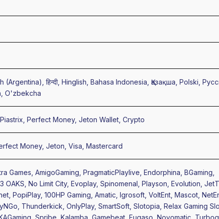
 (Argentina), हिन्दी, Hinglish, Bahasa Indonesia, Қазақша, Polski, Рус
а, O'zbekcha
Piastrix, Perfect Money, Jeton Wallet, Crypto
Perfect Money, Jeton, Visa, Mastercard
atra Games, AmigoGaming, PragmaticPlaylive, Endorphina, BGaming,
OAKS, No Limit City, Evoplay, Spinomenal, Playson, Evolution, Jet
, PopiPlay, 100HP Gaming, Amatic, Igrosoft, VoltEnt, Mascot, NetEn
layNGo, Thunderkick, OnlyPlay, SmartSoft, Slotopia, Relax Gaming Slo
KAGaming, Spribe, Kalamba, Gamebeat, Fugaso, Novomatic, Turbo