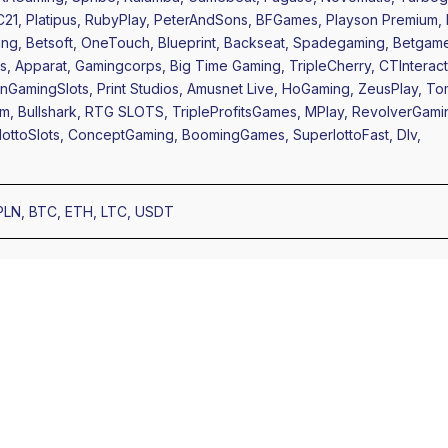
IC21, Platipus, RubyPlay, PeterAndSons, BFGames, Playson Premium,
aming, Betsoft, OneTouch, Blueprint, Backseat, Spadegaming, Betgam
, Apparat, Gamingcorps, Big Time Gaming, TripleCherry, CTInteract
nGamingSlots, Print Studios, Amusnet Live, HoGaming, ZeusPlay, To
m, Bullshark, RTG SLOTS, TripleProfitsGames, MPlay, RevolverGami
rlottoSlots, ConceptGaming, BoomingGames, SuperlottoFast, Dlv,
PLN, BTC, ETH, LTC, USDT