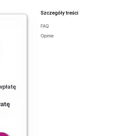
Szczegóły treści
FAQ
Opinie
wpłatę
łatę