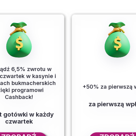
ądź 6,5% zwrotu w
czwartek w kasynie i
dach bukmacherskich
+50% za pierwszą 
ięki programowi
Cashback!
za pierwszą wp
t gotówki w każdy
czwartek