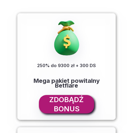
250% do 9300 zł + 300 DS
Mega pakiet powitalny
Betflare
ZDOBĄDŹ
BONUS