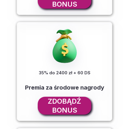
BONUS
35% do 2400 zł + 60 DS
Premia za środowe nagrody
ZDOBĄDŹ
BONUS