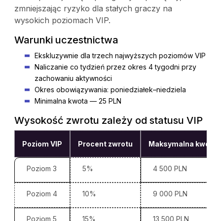
zmniejszając ryzyko dla stałych graczy na
wysokich poziomach VIP.
Warunki uczestnictwa
Ekskluzywnie dla trzech najwyższych poziomów VIP
Naliczanie co tydzień przez okres 4 tygodni przy
zachowaniu aktywności
Okres obowiązywania: poniedziałek–niedziela
Minimalna kwota — 25 PLN
Wysokość zwrotu zależy od statusu VIP
Poziom VIP
Procent zwrotu
Maksymalna kwota
Poziom 3
5%
4 500 PLN
Poziom 4
10%
9 000 PLN
Poziom 5
15%
13 500 PLN