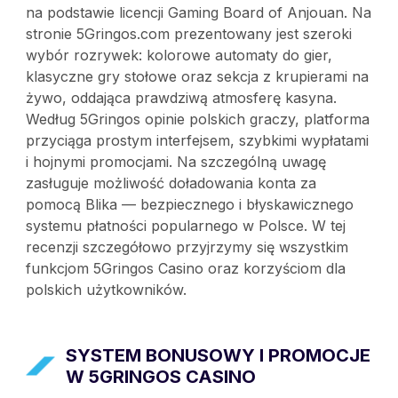
na podstawie licencji Gaming Board of Anjouan. Na
stronie 5Gringos.com prezentowany jest szeroki
wybór rozrywek: kolorowe automaty do gier,
klasyczne gry stołowe oraz sekcja z krupierami na
żywo, oddająca prawdziwą atmosferę kasyna.
Według 5Gringos opinie polskich graczy, platforma
przyciąga prostym interfejsem, szybkimi wypłatami
i hojnymi promocjami. Na szczególną uwagę
zasługuje możliwość doładowania konta za
pomocą Blika — bezpiecznego i błyskawicznego
systemu płatności popularnego w Polsce. W tej
recenzji szczegółowo przyjrzymy się wszystkim
funkcjom 5Gringos Casino oraz korzyściom dla
polskich użytkowników.
SYSTEM BONUSOWY I PROMOCJE
W 5GRINGOS CASINO