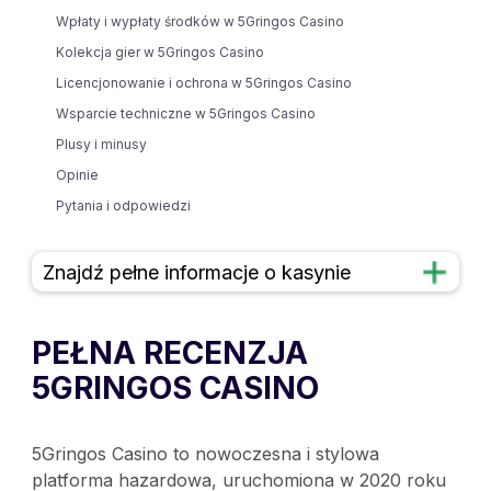
Wpłaty i wypłaty środków w 5Gringos Casino
Kolekcja gier w 5Gringos Casino
Licencjonowanie i ochrona w 5Gringos Casino
Wsparcie techniczne w 5Gringos Casino
Plusy i minusy
Opinie
Pytania i odpowiedzi
Znajdź pełne informacje o kasynie
PEŁNA RECENZJA
5GRINGOS CASINO
5Gringos Casino to nowoczesna i stylowa
platforma hazardowa, uruchomiona w 2020 roku