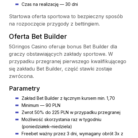
Czas na realizację — 30 dni
Startowa oferta sportowa to bezpieczny sposób
na rozpoczęcie przygody z bettingiem.
Oferta Bet Builder
5Gringos Casino oferuje bonus Bet Builder dla
graczy obstawiających zakłady sportowe. W
przypadku przegranej pierwszego kwalifikującego
się zakładu Bet Builder, część stawki zostaje
zwrócona.
Parametry
Zakład Bet Builder z łącznym kursem min. 1,70
Minimum — 90 PLN
Zwrot 50% do 225 PLN w przypadku przegranej
Możliwość skorzystania raz w tygodniu
(poniedziałek–niedziela)
Freebet ważny przez 3 dni, wymagany obrót 3x z