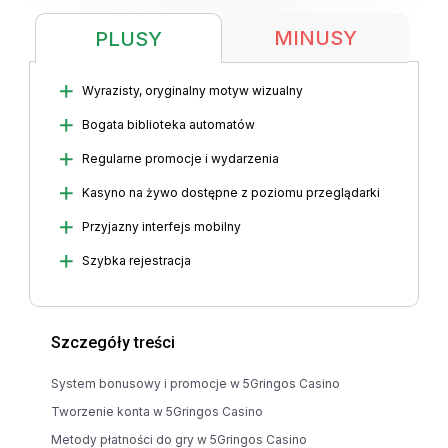
MINUSY
PLUSY
Wyrazisty, oryginalny motyw wizualny
Bogata biblioteka automatów
Regularne promocje i wydarzenia
Kasyno na żywo dostępne z poziomu przeglądarki
Przyjazny interfejs mobilny
Szybka rejestracja
Szczegóły treści
System bonusowy i promocje w 5Gringos Casino
Tworzenie konta w 5Gringos Casino
Metody płatności do gry w 5Gringos Casino