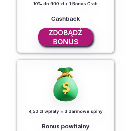
10% do 900 zł + 1 Bonus Crab
Cashback
ZDOBĄDŹ
BONUS
4,50 zł wpłaty = 3 darmowe spiny
Bonus powitalny