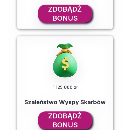
ZDOBĄDŹ
BONUS
1 125 000 zł
Szaleństwo Wyspy Skarbów
ZDOBĄDŹ
BONUS