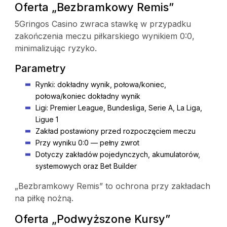
Oferta „Bezbramkowy Remis”
5Gringos Casino zwraca stawkę w przypadku
zakończenia meczu piłkarskiego wynikiem 0:0,
minimalizując ryzyko.
Parametry
Rynki: dokładny wynik, połowa/koniec,
połowa/koniec dokładny wynik
Ligi: Premier League, Bundesliga, Serie A, La Liga,
Ligue 1
Zakład postawiony przed rozpoczęciem meczu
Przy wyniku 0:0 — pełny zwrot
Dotyczy zakładów pojedynczych, akumulatorów,
systemowych oraz Bet Builder
„Bezbramkowy Remis” to ochrona przy zakładach
na piłkę nożną.
Oferta „Podwyższone Kursy”