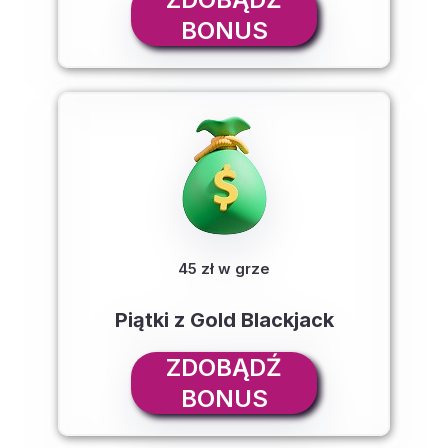
BONUS
45 zł w grze
Piątki z Gold Blackjack
ZDOBĄDŹ
BONUS