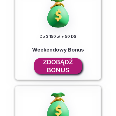
Do 3 150 zł + 50 DS
Weekendowy Bonus
ZDOBĄDŹ
BONUS