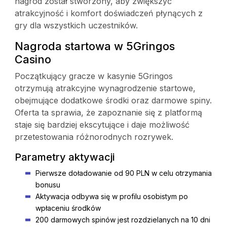
nagród został stworzony, aby zwiększyć
atrakcyjność i komfort doświadczeń płynących z
gry dla wszystkich uczestników.
Nagroda startowa w 5Gringos
Casino
Początkujący gracze w kasynie 5Gringos
otrzymują atrakcyjne wynagrodzenie startowe,
obejmujące dodatkowe środki oraz darmowe spiny.
Oferta ta sprawia, że zapoznanie się z platformą
staje się bardziej ekscytujące i daje możliwość
przetestowania różnorodnych rozrywek.
Parametry aktywacji
Pierwsze doładowanie od 90 PLN w celu otrzymania
bonusu
Aktywacja odbywa się w profilu osobistym po
wpłaceniu środków
200 darmowych spinów jest rozdzielanych na 10 dni